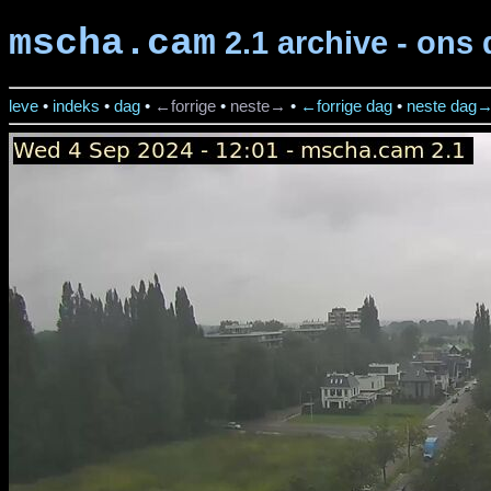
mscha.cam
2.1 archive - ons 
leve
•
indeks
•
dag
•
←forrige
•
neste→
•
←forrige dag
•
neste dag