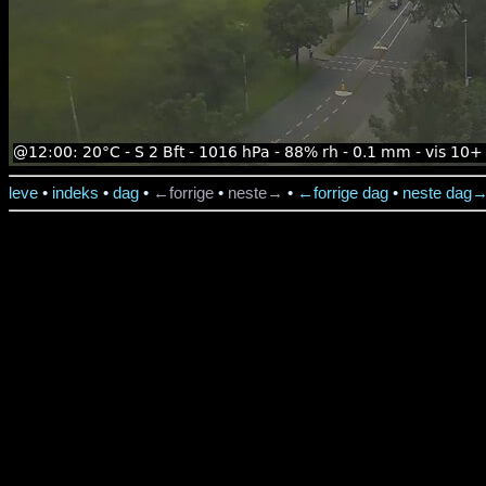
leve
•
indeks
•
dag
•
←forrige
•
neste→
•
←forrige dag
•
neste dag