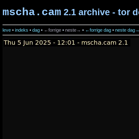
mscha.cam
2.1 archive - tor d
leve
•
indeks
•
dag
•
←forrige
•
neste→
•
←forrige dag
•
neste dag