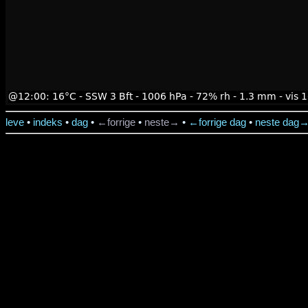
leve
•
indeks
•
dag
•
←forrige
•
neste→
•
←forrige dag
•
neste dag