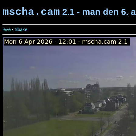
mscha.cam
2.1 - man den 6. 
leve
•
tilbake