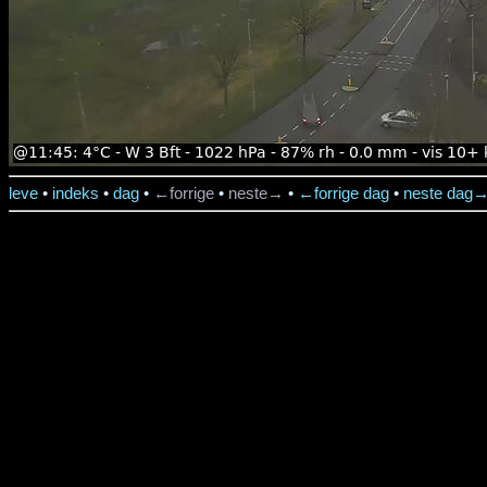
leve
•
indeks
•
dag
•
←forrige
•
neste→
•
←forrige dag
•
neste dag