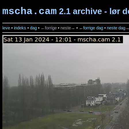
mscha.cam
2.1 archive - lør d
leve
•
indeks
•
dag
•
←forrige
•
neste→
•
←forrige dag
•
neste dag