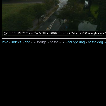
leve
•
indeks
•
dag
•
←forrige
•
neste→
•
←forrige dag
•
neste dag