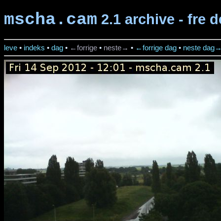
mscha.cam
2.1 archive - fre 
leve
•
indeks
•
dag
•
←forrige
•
neste→
•
←forrige dag
•
neste dag