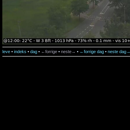
leve
•
indeks
•
dag
•
←forrige
•
neste→
•
←forrige dag
•
neste dag