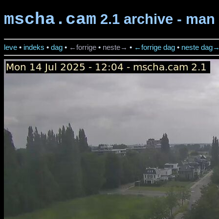
mscha.cam
2.1 archive - man 
leve
•
indeks
•
dag
•
←forrige
•
neste→
•
←forrige dag
•
neste dag