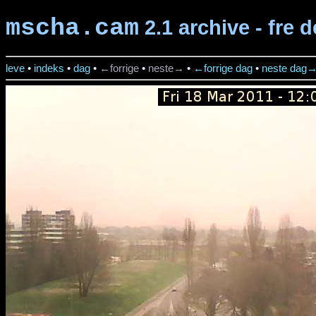
mscha.cam
2.1 archive - fre 
leve
•
indeks
•
dag
•
←forrige
•
neste→
•
←forrige dag
•
neste dag