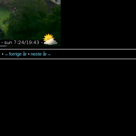
→
•
←forrige år
•
neste år→