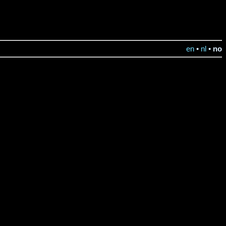
en
•
nl
•
no