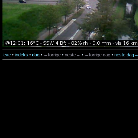
leve
•
indeks
•
dag
•
←forrige
•
neste→
•
←forrige dag
•
neste dag