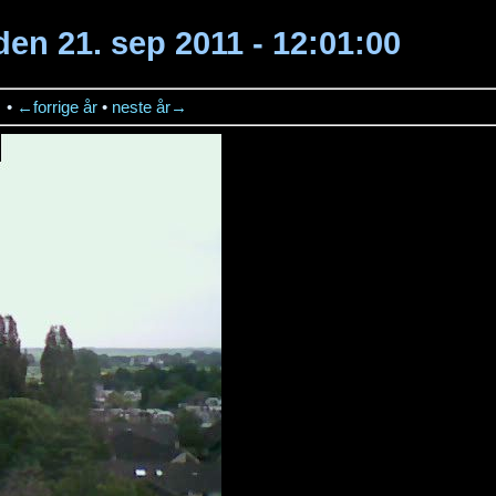
den 21. sep 2011 - 12:01:00
→
•
←forrige år
•
neste år→