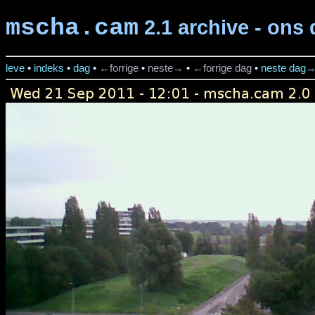
mscha.cam
2.1 archive - ons 
leve
•
indeks
•
dag
•
←forrige
•
neste→
•
←forrige dag
•
neste dag