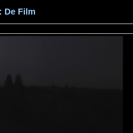
6: De Film