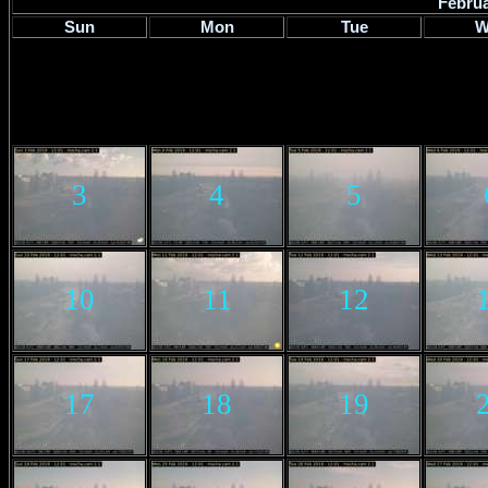
Februa
Sun
Mon
Tue
W
3
4
5
10
11
12
17
18
19