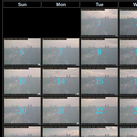
Sun
Mon
Tue
W
1
6
7
8
13
14
15
20
21
22