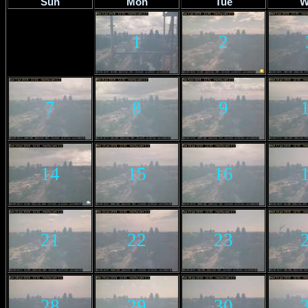
Sun
Mon
Tue
W
1
2
7
8
9
14
15
16
21
22
23
28
29
30