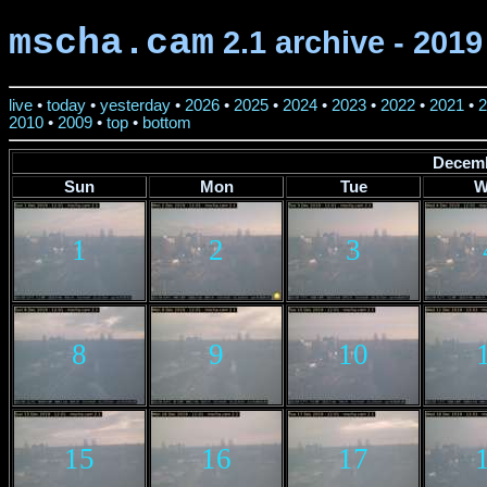
mscha.cam
2.1 archive - 2019
live
•
today
•
yesterday
•
2026
•
2025
•
2024
•
2023
•
2022
•
2021
•
2
2010
•
2009
•
top
•
bottom
Decemb
Sun
Mon
Tue
W
1
2
3
8
9
10
15
16
17